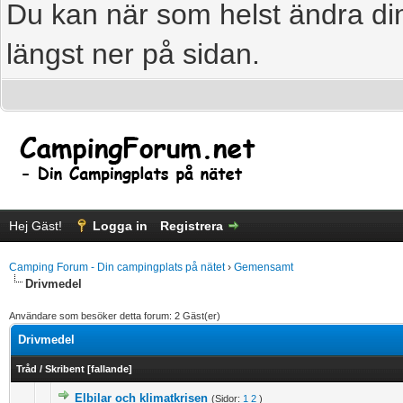
Du kan när som helst ändra din
längst ner på sidan.
Hej Gäst!
Logga in
Registrera
Camping Forum - Din campingplats på nätet
›
Gemensamt
Drivmedel
Användare som besöker detta forum: 2 Gäst(er)
Drivmedel
Tråd
/
Skribent
[
fallande
]
Elbilar och klimatkrisen
(Sidor:
1
2
)