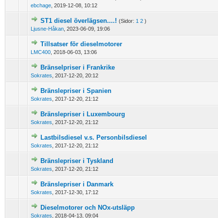
0 Vote(s) - 0 out of 5 in Average
1
2
3
4
5
ebchage
,
2019-12-08, 10:12
ST1 diesel överlägsen....!
(Sidor:
1
2
)
0 Vote(s) - 0 out of 5 in Average
1
2
3
4
5
Ljusne-Håkan
,
2023-06-09, 19:06
Tillsatser för dieselmotorer
0 Vote(s) - 0 out of 5 in Average
1
2
3
4
5
LMC400
,
2018-06-03, 13:06
Bränselpriser i Frankrike
0 Vote(s) - 0 out of 5 in Average
1
2
3
4
5
Sokrates
,
2017-12-20, 20:12
Bränslepriser i Spanien
0 Vote(s) - 0 out of 5 in Average
1
2
3
4
5
Sokrates
,
2017-12-20, 21:12
Bränslepriser i Luxembourg
0 Vote(s) - 0 out of 5 in Average
1
2
3
4
5
Sokrates
,
2017-12-20, 21:12
Lastbilsdiesel v.s. Personbilsdiesel
0 Vote(s) - 0 out of 5 in Average
1
2
3
4
5
Sokrates
,
2017-12-20, 21:12
Bränslepriser i Tyskland
0 Vote(s) - 0 out of 5 in Average
1
2
3
4
5
Sokrates
,
2017-12-20, 21:12
Bränslepriser i Danmark
0 Vote(s) - 0 out of 5 in Average
1
2
3
4
5
Sokrates
,
2017-12-30, 17:12
Dieselmotorer och NOx-utsläpp
0 Vote(s) - 0 out of 5 in Average
1
2
3
4
5
Sokrates
,
2018-04-13, 09:04