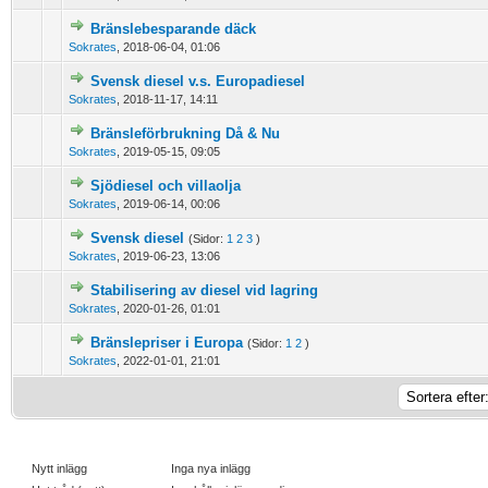
Bränslebesparande däck
0 Vote(s) - 0 out of 5 in Average
1
2
3
4
5
Sokrates
,
2018-06-04, 01:06
Svensk diesel v.s. Europadiesel
0 Vote(s) - 0 out of 5 in Average
1
2
3
4
5
Sokrates
,
2018-11-17, 14:11
Bränsleförbrukning Då & Nu
0 Vote(s) - 0 out of 5 in Average
1
2
3
4
5
Sokrates
,
2019-05-15, 09:05
Sjödiesel och villaolja
0 Vote(s) - 0 out of 5 in Average
1
2
3
4
5
Sokrates
,
2019-06-14, 00:06
Svensk diesel
(Sidor:
1
2
3
)
0 Vote(s) - 0 out of 5 in Average
1
2
3
4
5
Sokrates
,
2019-06-23, 13:06
Stabilisering av diesel vid lagring
0 Vote(s) - 0 out of 5 in Average
1
2
3
4
5
Sokrates
,
2020-01-26, 01:01
Bränslepriser i Europa
(Sidor:
1
2
)
0 Vote(s) - 0 out of 5 in Average
1
2
3
4
5
Sokrates
,
2022-01-01, 21:01
Nytt inlägg
Inga nya inlägg