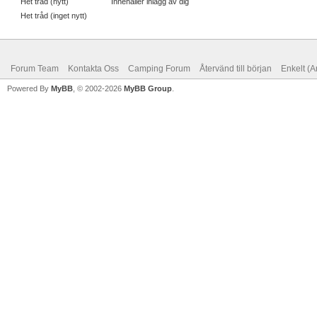
Het tråd (nytt)
Innehåller inlägg av dig
Het tråd (inget nytt)
Forum Team
Kontakta Oss
Camping Forum
Återvänd till början
Enkelt (A
Powered By
MyBB
, © 2002-2026
MyBB Group
.