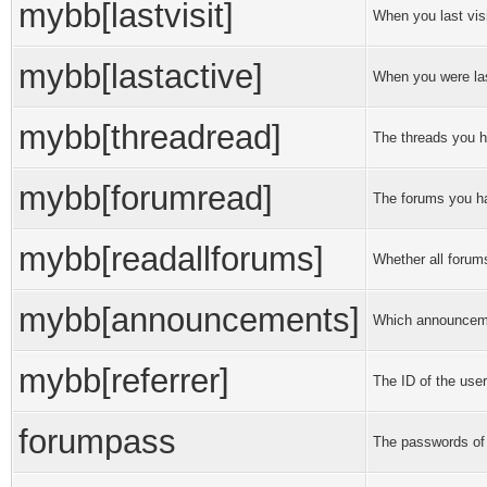
mybb[lastvisit]
When you last vis
mybb[lastactive]
When you were las
mybb[threadread]
The threads you h
mybb[forumread]
The forums you h
mybb[readallforums]
Whether all forum
mybb[announcements]
Which announceme
mybb[referrer]
The ID of the user
forumpass
The passwords of