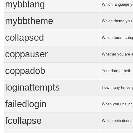
mybblang
Which language yo
mybbtheme
Which theme you 
collapsed
Which forum cate
coppauser
Whether you are 
coppadob
Your date of birth
loginattempts
How many times yo
failedlogin
When you unsucces
fcollapse
Which help docum