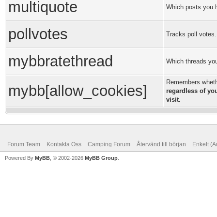
multiquote
Which posts you h
pollvotes
Tracks poll votes.
mybbratethread
Which threads you
Remembers whethe
mybb[allow_cookies]
regardless of yo
visit.
Forum Team
Kontakta Oss
Camping Forum
Återvänd till början
Enkelt (A
Powered By
MyBB
, © 2002-2026
MyBB Group
.