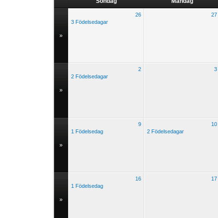
Söndag
Måndag
26
27
3 Födelsedagar
»
2
3
2 Födelsedagar
»
9
10
1 Födelsedag
2 Födelsedagar
»
16
17
1 Födelsedag
»