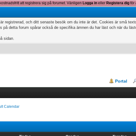
kostnadsfritt att registrera sig på forumet. Vänligen
Logga in
eller
Registera dig
för 
 är registrerad, och ditt senaste besök om du inte är det. Cookies är små te
 på detta forum spårar också de specifika ämnen du har läst och när du läs
på sidan.
Portal
ult Calendar