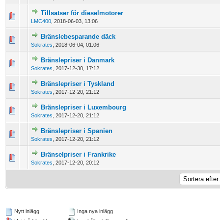
Tillsatser för dieselmotorer
0 Vote(s) - 0 out of 5 in Average
1
2
3
4
5
LMC400
,
2018-06-03, 13:06
Bränslebesparande däck
0 Vote(s) - 0 out of 5 in Average
1
2
3
4
5
Sokrates
,
2018-06-04, 01:06
Bränslepriser i Danmark
0 Vote(s) - 0 out of 5 in Average
1
2
3
4
5
Sokrates
,
2017-12-30, 17:12
Bränslepriser i Tyskland
0 Vote(s) - 0 out of 5 in Average
1
2
3
4
5
Sokrates
,
2017-12-20, 21:12
Bränslepriser i Luxembourg
0 Vote(s) - 0 out of 5 in Average
1
2
3
4
5
Sokrates
,
2017-12-20, 21:12
Bränslepriser i Spanien
0 Vote(s) - 0 out of 5 in Average
1
2
3
4
5
Sokrates
,
2017-12-20, 21:12
Bränselpriser i Frankrike
0 Vote(s) - 0 out of 5 in Average
1
2
3
4
5
Sokrates
,
2017-12-20, 20:12
Nytt inlägg
Inga nya inlägg