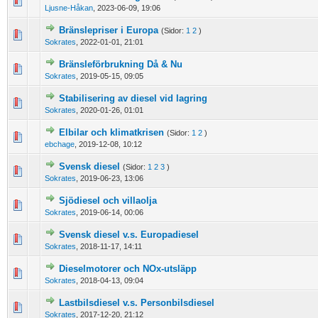
0 Vote(s) - 0 out of 5 in Average
1
2
3
4
5
Ljusne-Håkan
,
2023-06-09, 19:06
Bränslepriser i Europa
(Sidor:
1
2
)
0 Vote(s) - 0 out of 5 in Average
1
2
3
4
5
Sokrates
,
2022-01-01, 21:01
Bränsleförbrukning Då & Nu
0 Vote(s) - 0 out of 5 in Average
1
2
3
4
5
Sokrates
,
2019-05-15, 09:05
Stabilisering av diesel vid lagring
0 Vote(s) - 0 out of 5 in Average
1
2
3
4
5
Sokrates
,
2020-01-26, 01:01
Elbilar och klimatkrisen
(Sidor:
1
2
)
0 Vote(s) - 0 out of 5 in Average
1
2
3
4
5
ebchage
,
2019-12-08, 10:12
Svensk diesel
(Sidor:
1
2
3
)
0 Vote(s) - 0 out of 5 in Average
1
2
3
4
5
Sokrates
,
2019-06-23, 13:06
Sjödiesel och villaolja
0 Vote(s) - 0 out of 5 in Average
1
2
3
4
5
Sokrates
,
2019-06-14, 00:06
Svensk diesel v.s. Europadiesel
0 Vote(s) - 0 out of 5 in Average
1
2
3
4
5
Sokrates
,
2018-11-17, 14:11
Dieselmotorer och NOx-utsläpp
0 Vote(s) - 0 out of 5 in Average
1
2
3
4
5
Sokrates
,
2018-04-13, 09:04
Lastbilsdiesel v.s. Personbilsdiesel
0 Vote(s) - 0 out of 5 in Average
1
2
3
4
5
Sokrates
,
2017-12-20, 21:12