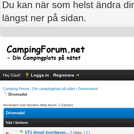
Du kan när som helst ändra din
längst ner på sidan.
Hej Gäst!
Logga in
Registrera
Camping Forum - Din campingplats på nätet
›
Gemensamt
Drivmedel
Användare som besöker detta forum: 1 Gäst(er)
Drivmedel
Tråd
/
Skribent
ST1 diesel överlägsen....!
(Sidor:
1
2
)