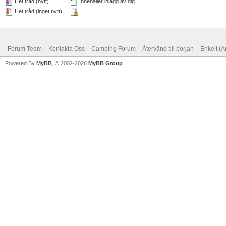
Het tråd (nytt)
Innehåller inlägg av dig
Het tråd (inget nytt)
Forum Team
Kontakta Oss
Camping Forum
Återvänd till början
Enkelt (A
Powered By
MyBB
, © 2002-2026
MyBB Group
.