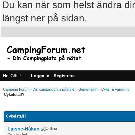
Du kan när som helst ändra din
längst ner på sidan.
Hej Gäst!
Logga in
Registrera
Camping Forum - Din campingplats på nätet
›
Gemensamt
›
Cykel & Vandring
Cykelställ?
age
Cykelställ?
Ljusne-Håkan
Camping Jedi