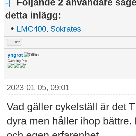
Följande 2 användare säger
detta inlägg:
•
LMC400
,
Sokrates
Hitta
yngrot
Camping Pro
2023-01-05, 09:01
Vad gäller cykelställ är det 
dyra men håller ihop bättre. 
och egen erfarenhet