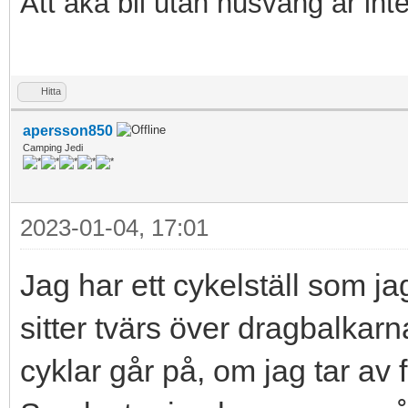
Att åka bil utan husvang är int
Hitta
apersson850
Camping Jedi
2023-01-04, 17:01
Jag har ett cykelställ som jag
sitter tvärs över dragbalka
cyklar går på, om jag tar av