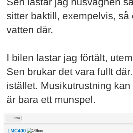
Sen lastar jag husvagnen så d
sitter baktill, exempelvis, s
vatten där.
I bilen lastar jag förtält, u
Sen brukar det vara fullt där
istället. Musikutrustning ka
är bara ett munspel.
Hitta
LMC400