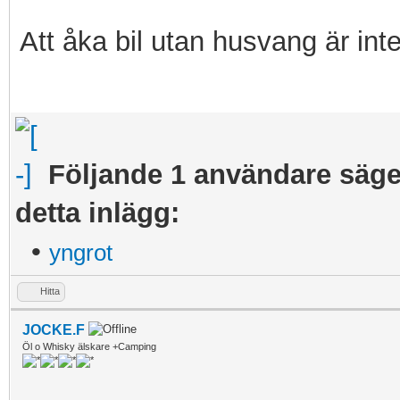
Att åka bil utan husvang är int
Följande 1 användare säger
detta inlägg:
•
yngrot
Hitta
JOCKE.F
Öl o Whisky älskare +Camping