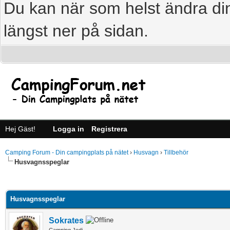
Du kan när som helst ändra din
längst ner på sidan.
Hej Gäst!
Logga in
Registrera
Camping Forum - Din campingplats på nätet
›
Husvagn
›
Tillbehör
Husvagnsspeglar
age
Husvagnsspeglar
Sokrates
Camping Jedi