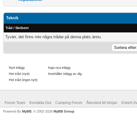
Teknik
Tråd
/
Skribent
Tyvärr, det finns inte några trådar på denna plats ännu.
Nytt inlägg
Inga nya inlägg
Het tråd (nytt)
Innehåller inlägg av dig
Het tråd (inget nytt)
Forum Team
Kontakta Oss
Camping Forum
Återvänd till början
Enkelt (A
Powered By
MyBB
, © 2002-2026
MyBB Group
.