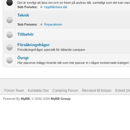
Det är trevligt att läsa om och se foton på andras tält, samtidigt som det kan vara ti
Sub Forums:
Uppblåsbara tält
Teknik
Sub Forums:
Reparationer
Tillbehör
Försäkringsfrågor
Försäkringsfrågor speciellt för tältande campare
Övrigt
Här placeras inlägg rörande tält som inte passar in i någon existernade kategori
Forum Team
Kontakta Oss
Camping Forum
Återvänd till början
Enkelt (A
Powered By
MyBB
, © 2002-2026
MyBB Group
.