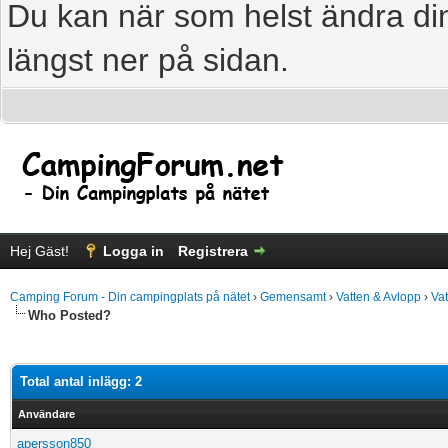
Du kan när som helst ändra din
längst ner på sidan.
Hej Gäst!
Logga in
Registrera
Camping Forum - Din campingplats på nätet
›
Gemensamt
›
Vatten & Avlopp
›
Va
Who Posted?
Total antal inlägg: 2
Användare
apersson850