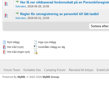
Hur få ner viktbaserad fordonsskatt på en Personbilsregist
0 Vote(s) - 0 out of 5 in Average
1
2
3
4
5
Sokrates
,
2018-05-28, 10:05
Regler för omregistrering av personbil till lätt lastbil
0 Vote(s) - 0 out of 5 in Average
1
2
3
4
5
Sokrates
,
2019-03-21, 13:03
Nytt inlägg
Inga nya inlägg
Het tråd (nytt)
Innehåller inlägg av dig
Het tråd (inget nytt)
Forum Team
Kontakta Oss
Camping Forum
Återvänd till början
Enkelt (A
Powered By
MyBB
, © 2002-2026
MyBB Group
.