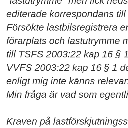
"lastutrymme" men fick ned
editerade korrespondans till
Försökte lastbilsregistrera 
förarplats och lastutrymme 
till TSFS 2003:22 kap 16 § 1.
VVFS 2003:22 kap 16 § 1 define
enligt mig inte känns relevan
Min fråga är vad som egentli
Kraven på lastförskjutnin