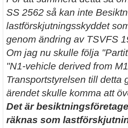
SS 2562 så kan inte Besikt
lastförskjutningsskyddet so
genom ändring av TSVFS 1
Om jag nu skulle följa "Part
"N1-vehicle derived from M1-
Transportstyrelsen till dett
ärendet skulle komma att ö
Det är besiktningsföreta
räknas som lastförskjutni