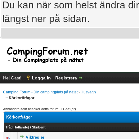
Du kan när som helst ändra din
längst ner på sidan.
Hej Gäst!
Logga in
Registrera
Camping Forum - Din campingplats på nätet
›
Husvagn
Körkortfrågor
Användare som besöker detta forum: 1 Gäst(er)
Körkortfrågor
Tråd
[
fallande
]
/
Skribent
Viktregler