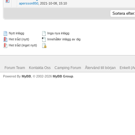
0 Vote(s) - 0 out of 5 in Average
1
2
3
4
5
apersson850
,
2021-10-08, 15:10
Nytt inlägg
Inga nya inlägg
Het tråd (nytt)
Innehåller inlägg av dig
Het tråd (inget nytt)
Forum Team
Kontakta Oss
Camping Forum
Återvänd till början
Enkelt (A
Powered By
MyBB
, © 2002-2026
MyBB Group
.