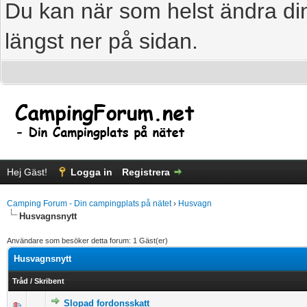
Du kan när som helst ändra din
längst ner på sidan.
Hej Gäst!
Logga in
Registrera
Camping Forum - Din campingplats på nätet
›
Husvagn
Husvagnsnytt
Användare som besöker detta forum: 1 Gäst(er)
Husvagnsnytt
Tråd
/
Skribent
Slopad fordonsskatt