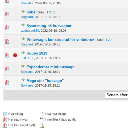
0 Vote(s) - 0 out of 5 in Average
1
2
3
4
5
Sokrates
,
2026-06-09, 23:06
Kabe
(Sidor:
1
2
3
)
0 Vote(s) - 0 out of 5 in Average
1
2
3
4
5
Hagbard
,
2019-01-15, 12:01
Nysatsning på husvagnar
0 Vote(s) - 0 out of 5 in Average
1
2
3
4
5
apersson850
,
2022-08-16, 08:08
Vintervagn, konstruerad för vinterbruk
(Sidor:
1
2
)
0 Vote(s) - 0 out of 5 in Average
1
2
3
4
5
Hagbard
,
2019-01-15, 16:01
Hobby 2019
0 Vote(s) - 0 out of 5 in Average
1
2
3
4
5
JOCKE.F
,
2018-06-15, 09:06
Expanderbar mini-husvagn
0 Vote(s) - 0 out of 5 in Average
1
2
3
4
5
Sokrates
,
2017-11-26, 18:11
Mega stor "husvagn"
0 Vote(s) - 0 out of 5 in Average
1
2
3
4
5
Sokrates
,
2017-11-23, 18:11
Nytt inlägg
Inga nya inlägg
Het tråd (nytt)
Innehåller inlägg av dig
Het tråd (inget nytt)