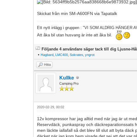
Skickat från min SM-A600FN via Tapatalk
Ett nytt inlägg i gruppen : "VI SOM ALDRIG HÄNGER
Att åka bil utan husvang är inte att åka bil.
Följande 4 användare säger tack till dig Ljusne-Hå
•
Hagbard
,
LMC400
,
Sokrates
,
yngrot
Hitta
Kullke
Camping Pro
2020-02-29, 00:02
12v kompressor har jag alltid med när jag är ut me
Reservdäck, punkaspray och däckreparationssats h
men läckte iallafall så det blev till slut att byta 
däcket när jag kom hem visade det sej att det var 