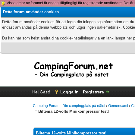
Vissa delar av forumet är endast tillgängligt för registrerade användare. Det är 
Detta forum använder cookies
Detta forum använder cookies för att lagra din inloggningsinformation om du
endast användas på denna webbplats och utgör ingen säkerhetsrisk. Cookies
Du kan när som helst ändra dina cookie-inställningar via en länk längst ner 
Hej Gäst!
Logga in
Registrera
Camping Forum - Din campingplats på nätet
›
Gemensamt
›
Ca
Biltema 12-volts Minikompressor test!
0 Vote(s) - 0 Average
1
2
3
4
5
Biltema 12-volts Minikompressor test!