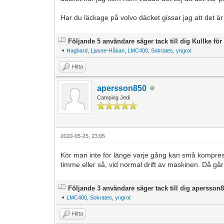
Har du läckage på volvo däcket gissar jag att det är
Följande 5 användare säger tack till dig Kullke för 
•
Hagbard
,
Ljusne-Håkan
,
LMC400
,
Sokrates
,
yngrot
Hitta
apersson850
Camping Jedi
2020-05-25, 23:05
Kör man inte för länge varje gång kan små kompress
timme eller så, vid normal drift av maskinen. Då går
Följande 3 användare säger tack till dig apersson8
•
LMC400
,
Sokrates
,
yngrot
Hitta