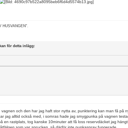
 AV HUSVANGEN".
kan för detta inlägg:
d vagnen och den har jag haft stor nytta av, punktering kan man få på 
ar jag alltid också med, i somras hade jag smygpunka på vagnen tes
däck på en rastplats, tog kanske 10minuter att få loss reservdäcket jag h
plåtfälgen som var sprucken, så därför inte punkaspray fungerade.