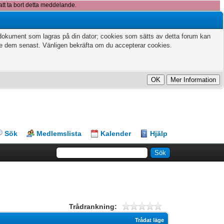
att ta bort detta meddelande.
xtdokument som lagras på din dator; cookies som sätts av detta forum kan
te dem senast. Vänligen bekräfta om du accepterar cookies.
Sök
Medlemslista
Kalender
Hjälp
Trådrankning:
Trådat läge