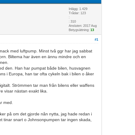
Inlägg: 1.429
Trådar: 123
:
: 310
Ansluten: 2017 Aug
Betygsättning:
13
#1
 en mack med luftpump. Minst två ggr har jag sabbat
ssorn. Biltema har även en ännu mindre och en
agnen.
jd med den. Han har pumpat både bilen, husvagnen
ns i Europa, han tar ofta cykeln bak i bilen o åker
gitalt. Strömmen tar man från bilens eller waffens
e visar nästan exakt lika.
ar med.
äker på om det gjorde nån nytta, jag hade redan i
det tinar snart o Johnsonpumpen tar ingen skada,