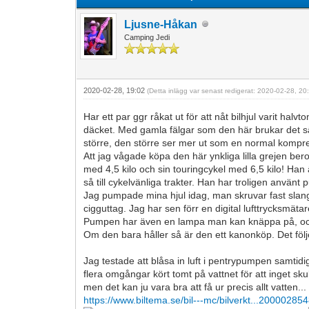
Ljusne-Håkan
Camping Jedi
2020-02-28, 19:02
(Detta inlägg var senast redigerat: 2020-02-28, 2
Har ett par ggr råkat ut för att nåt bilhjul varit ha
däcket. Med gamla fälgar som den här brukar det säl
större, den större ser mer ut som en normal kompress
Att jag vågade köpa den här ynkliga lilla grejen be
med 4,5 kilo och sin touringcykel med 6,5 kilo! Han 
så till cykelvänliga trakter. Han har troligen använt
Jag pumpade mina hjul idag, man skruvar fast slange
cigguttag. Jag har sen förr en digital lufttrycksmäta
Pumpen har även en lampa man kan knäppa på, och l
Om den bara håller så är den ett kanonköp. Det fö
Jag testade att blåsa in luft i pentrypumpen samtidi
flera omgångar kört tomt på vattnet för att inget s
men det kan ju vara bra att få ur precis allt vatten...
https://www.biltema.se/bil---mc/bilverkt...20000285