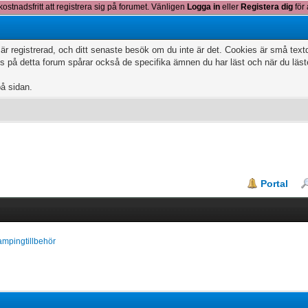
kostnadsfritt att registrera sig på forumet. Vänligen
Logga in
eller
Registera dig
för 
 är registrerad, och ditt senaste besök om du inte är det. Cookies är små te
 på detta forum spårar också de specifika ämnen du har läst och när du läs
på sidan.
Portal
mpingtillbehör