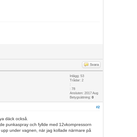
Svara
Inlägg: 53
Trådar: 2
:
: 78
Ansluten: 2017 Aug
Betygsättning:
0
#2
nya däck också.
tade punkaspray och fyllde med 12vkompressorn
ängt upp under vagnen, när jag kollade närmare på