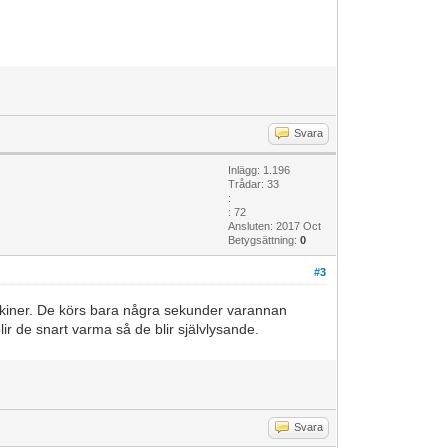
Svara
Inlägg: 1.196
Trådar: 33
:
: 72
Ansluten: 2017 Oct
Betygsättning:
0
#3
askiner. De körs bara några sekunder varannan
ir de snart varma så de blir självlysande.
Svara