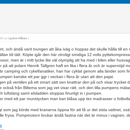
0:02 av
Ljusne-Håkan
.)
lvtomt, och ändå varit tvungen att åka iväg o hoppas det skulle hålla till
lan bli tätt. Köpte igår den här otroligt smidiga 12 volts pyttekompre
or, men är i mitt tycke lite väl otymplig att ha med i bilen eller husv
ror på att polarn Henrik Tallgren haft en lika i flera år och är supernö
är camping och cykelfanatiker, han har cyklat genom alla länder som fin
 pumpen kanske ett par ggr i veckan i flera år utan att den pajat.
n på ventilen på ett smart sätt sen knattrar den på och visar trycket di
re också från Biltema som jag vet visar rätt, och den lilla pumpens mätar
uftslang samt elsladden stoppas finurligt in i pumpen.
ljer med ett par munstycken man kan blåsa upp tex madrasser o fotboll
gt som jag körde med kranarna öppna för att få ur det sista vattnet, os
kulle frysa. Pumpmotorn brukar ändå fastna när det är minus i vagnen, 
48