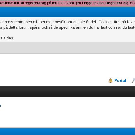
kostnadsfritt att registrera sig på forumet. Vänligen
Logga in
eller
Registera dig
för 
 är registrerad, och ditt senaste besök om du inte är det. Cookies är små te
 på detta forum spårar också de specifika ämnen du har läst och när du läs
på sidan.
Portal
r