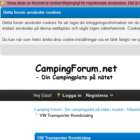
Vissa delar av forumet är endast tillgängligt för registrerade användare. Det är 
Detta forum använder cookies
Detta forum använder cookies för att lagra din inloggningsinformation om du
endast användas på denna webbplats och utgör ingen säkerhetsrisk. Cookies
Du kan när som helst ändra dina cookie-inställningar via en länk längst ner 
Hej Gäst!
Logga in
Registrera
Camping Forum - Din campingplats på nätet
›
Husbil
›
Tillbehö
VW Transporter Kombisäng
0 Vote(s) - 0 Average
1
2
3
4
5
VW Transporter Kombisäng