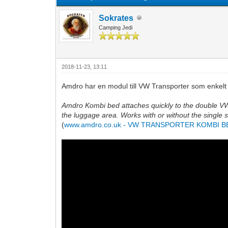
Sokrates
Camping Jedi
2018-11-23, 13:11
Amdro har en modul till VW Transporter som enkelt fä
Amdro Kombi bed attaches quickly to the double VW 
the luggage area. Works with or without the single s
(
www.amdro.co.uk - VW TRANSPORTER KOMBI B