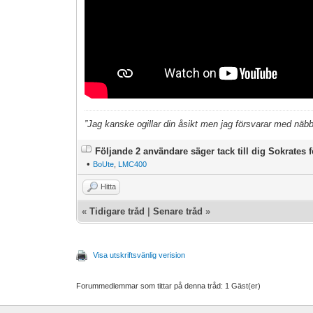
”Jag kanske ogillar din åsikt men jag försvarar med näbbar
Följande 2 användare säger tack till dig Sokrates f
•
BoUte
,
LMC400
Hitta
«
Tidigare tråd
|
Senare tråd
»
Visa utskriftsvänlig verision
Forummedlemmar som tittar på denna tråd: 1 Gäst(er)