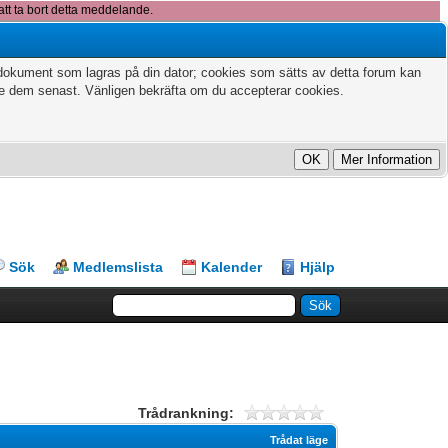
att ta bort detta meddelande.
xtdokument som lagras på din dator; cookies som sätts av detta forum kan
te dem senast. Vänligen bekräfta om du accepterar cookies.
Sök
Medlemslista
Kalender
Hjälp
Trådrankning:
Trådat läge