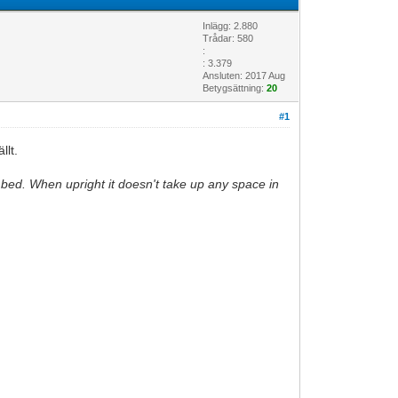
Inlägg: 2.880
Trådar: 580
:
: 3.379
Ansluten: 2017 Aug
Betygsättning:
20
#1
llt.
 bed. When upright it doesn't take up any space in