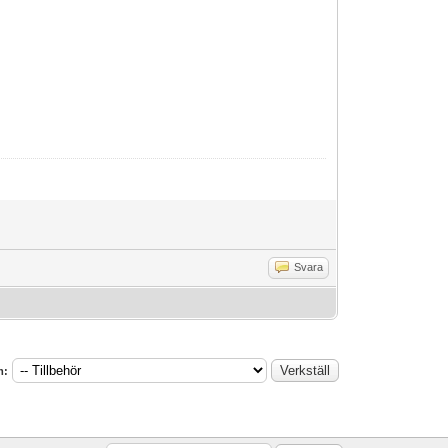
Svara
m: