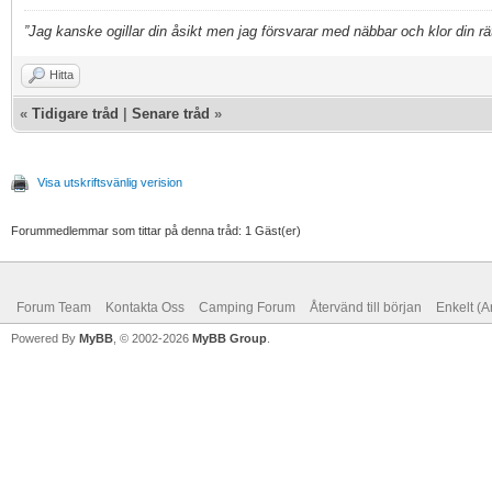
”Jag kanske ogillar din åsikt men jag försvarar med näbbar och klor din rätt
Hitta
«
Tidigare tråd
|
Senare tråd
»
Visa utskriftsvänlig verision
Forummedlemmar som tittar på denna tråd: 1 Gäst(er)
Forum Team
Kontakta Oss
Camping Forum
Återvänd till början
Enkelt (A
Powered By
MyBB
, © 2002-2026
MyBB Group
.