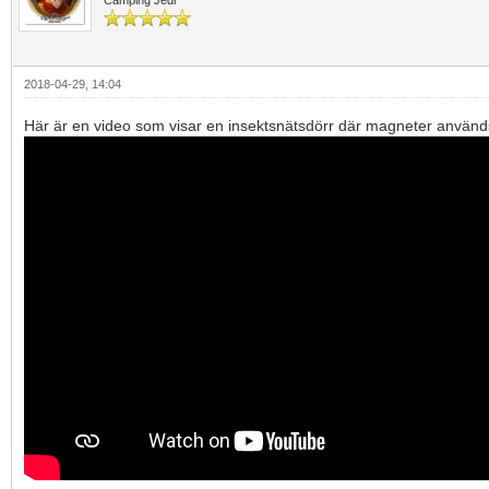
2018-04-29, 14:04
Här är en video som visar en insektsnätsdörr där magneter används 