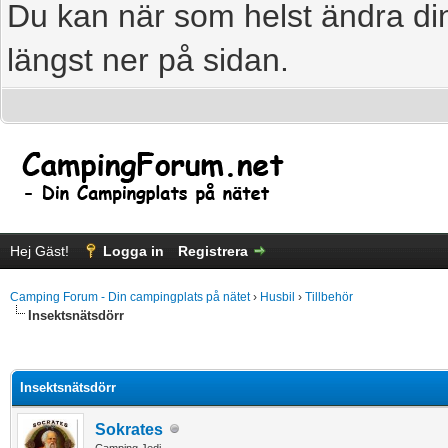
Du kan när som helst ändra din
längst ner på sidan.
Hej Gäst!
Logga in
Registrera
Camping Forum - Din campingplats på nätet
›
Husbil
›
Tillbehör
Insektsnätsdörr
age
Insektsnätsdörr
Sokrates
Camping Jedi