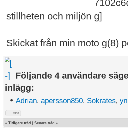
stillheten och miljön
Skickat från min moto g(8) p
Följande 4 användare säger
inlägg:
•
Adrian
,
apersson850
,
Sokrates
,
yn
Hitta
«
Tidigare tråd
|
Senare tråd
»