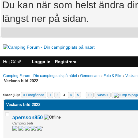
Du kan när som helst ändra din
längst ner på sidan.
Hej Gäst!
Logga in
Registrera
Camping Forum - Din campingplats på nätet
›
Gemensamt
›
Foto & Film
›
Veckans
Veckans bild 2022
age
Sidor (19):
« Föregående
1
2
3
4
5
...
19
Nästa »
Veckans bild 2022
apersson850
Camping Jedi