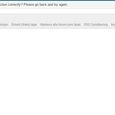
tion correctly? Please go back and try again.
 början
Enkelt (Arkiv) läge
Markera alla forum som lästa
RSS Syndikering
In