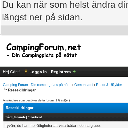
Du kan när som helst ändra din
längst ner på sidan.
Hej Gäst!
Logga in
Registrera
Camping Forum - Din campingplats på nätet
›
Gemensamt
›
Resor & Utflykter
Reseskildringar
Användare som besöker detta forum: 1 Gäst(er)
Reseskildringar
Tråd
[
fallande
]
/
Skribent
Tyvärr, du har inte rättigheter att visa trådar i denna grupp.