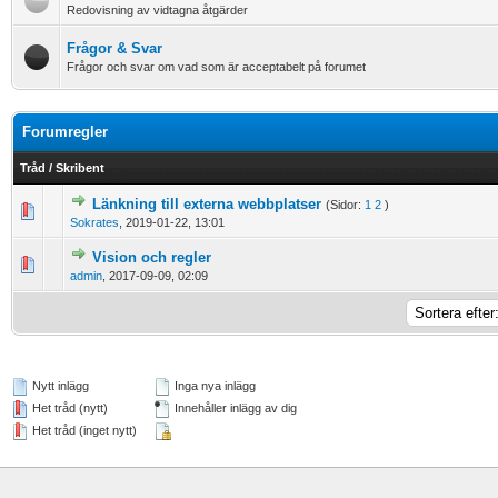
Redovisning av vidtagna åtgärder
Frågor & Svar
Frågor och svar om vad som är acceptabelt på forumet
Forumregler
Tråd
/
Skribent
Länkning till externa webbplatser
(Sidor:
1
2
)
0 Vote(s) - 0 out of 5 in Average
1
2
3
4
5
Sokrates
,
2019-01-22, 13:01
Vision och regler
0 Vote(s) - 0 out of 5 in Average
1
2
3
4
5
admin
,
2017-09-09, 02:09
Nytt inlägg
Inga nya inlägg
Het tråd (nytt)
Innehåller inlägg av dig
Het tråd (inget nytt)