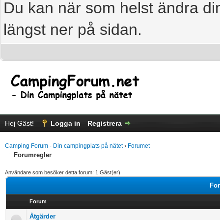
Du kan när som helst ändra din
längst ner på sidan.
Hej Gäst!
Logga in
Registrera
Camping Forum - Din campingplats på nätet
›
Forumet
Forumregler
Användare som besöker detta forum: 1 Gäst(er)
For
Forum
Åtgärder