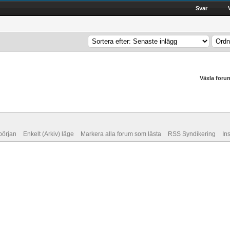
Svar
Växla foru
 början
Enkelt (Arkiv) läge
Markera alla forum som lästa
RSS Syndikering
In