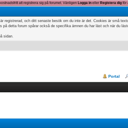
kostnadsfritt att registrera sig på forumet. Vänligen
Logga in
eller
Registera dig
för 
 är registrerad, och ditt senaste besök om du inte är det. Cookies är små te
 på detta forum spårar också de specifika ämnen du har läst och när du läs
på sidan.
Portal