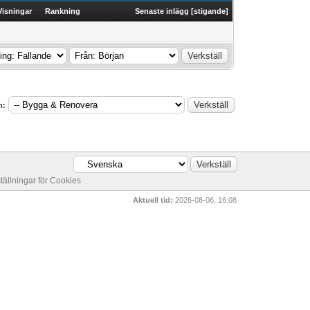
Visningar
Rankning
Senaste inlägg
[
stigande
]
m:
ställningar för Cookies
Aktuell tid:
2026-08-06, 16:08