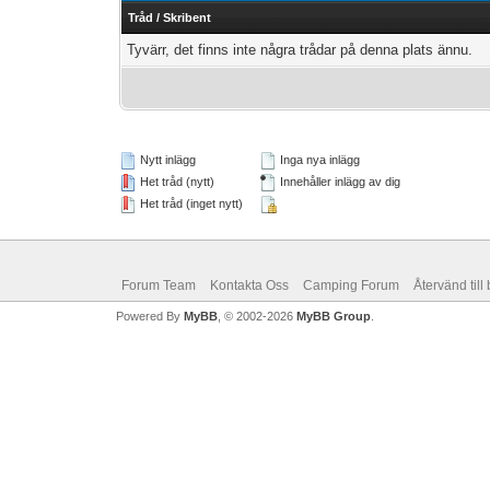
Tråd
/
Skribent
Tyvärr, det finns inte några trådar på denna plats ännu.
Nytt inlägg
Inga nya inlägg
Het tråd (nytt)
Innehåller inlägg av dig
Het tråd (inget nytt)
Forum Team
Kontakta Oss
Camping Forum
Återvänd till
Powered By
MyBB
, © 2002-2026
MyBB Group
.