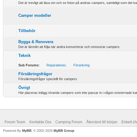
Det är trevligt att läsa om och se foton på andras campers, samtidigt som det kan va
Camper modeller
Tillbehör
Bygga & Renovera
Det är lärorikt att följa när andra konverterar och renoverar campers
Teknik
Sub Forums:
Reparationer
,
Förankring
Försäkringsfrågor
Försäkringsfrågor speciellt för campers
Övrigt
Här placeras inlägg rörande campers som inte passar in i någon existernade ka
Forum Team
Kontakta Oss
Camping Forum
Återvänd till början
Enkelt (A
Powered By
MyBB
, © 2002-2026
MyBB Group
.