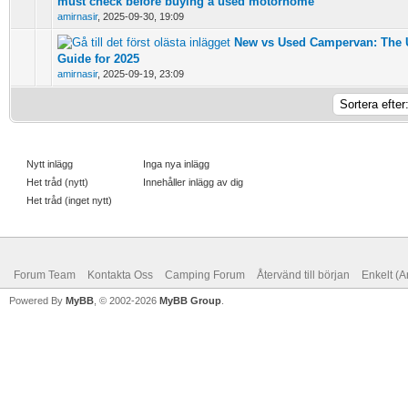
must check before buying a used motorhome
amirnasir
,
2025-09-30, 19:09
New vs Used Campervan: The U
0 Vote(s) - 0 out of 5 in Average
Guide for 2025
amirnasir
,
2025-09-19, 23:09
Nytt inlägg
Inga nya inlägg
Het tråd (nytt)
Innehåller inlägg av dig
Het tråd (inget nytt)
Forum Team
Kontakta Oss
Camping Forum
Återvänd till början
Enkelt (A
Powered By
MyBB
, © 2002-2026
MyBB Group
.