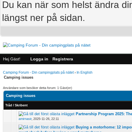
Du kan när som helst ändra din
längst ner på sidan.
Hej Gäst!
Logga in
Registrera
Camping Forum - Din campingplats på nätet
›
In English
Camping issues
Användare som besöker detta forum: 1 Gäst(er)
Camping issues
Tråd
/
Skribent
Partnership Program 2025: The
0 Vote(s) - 0 out of 5 in Average
amirnasir
,
2025-11-26, 22:11
Buying a motorhome: 12 impor
0 Vote(s) - 0 out of 5 in Average