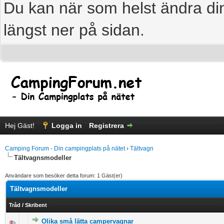
Du kan när som helst ändra din
längst ner på sidan.
Hej Gäst!
Logga in
Registrera
Camping Forum - Din campingplats på nätet
›
Tältvagn
Tältvagnsmodeller
Användare som besöker detta forum: 1 Gäst(er)
Tältvagnsmodeller
Tråd
/
Skribent
Olika små lätta campervagnar