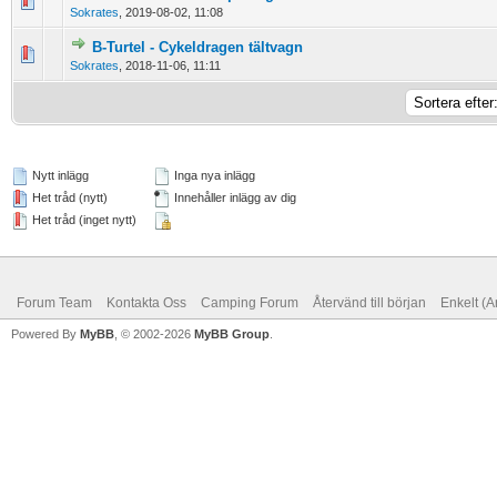
0 Vote(s) - 0 out of 5 in Average
1
2
3
4
5
Sokrates
,
2019-08-02, 11:08
B-Turtel - Cykeldragen tältvagn
0 Vote(s) - 0 out of 5 in Average
1
2
3
4
5
Sokrates
,
2018-11-06, 11:11
Nytt inlägg
Inga nya inlägg
Het tråd (nytt)
Innehåller inlägg av dig
Het tråd (inget nytt)
Forum Team
Kontakta Oss
Camping Forum
Återvänd till början
Enkelt (A
Powered By
MyBB
, © 2002-2026
MyBB Group
.