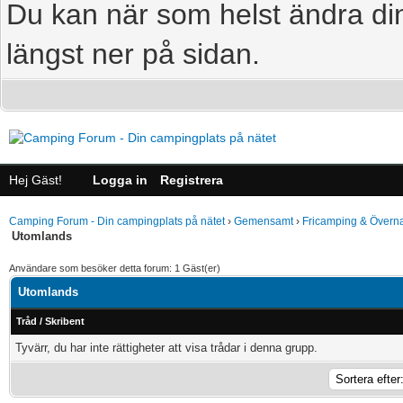
Du kan när som helst ändra din
längst ner på sidan.
Hej Gäst!
Logga in
Registrera
Camping Forum - Din campingplats på nätet
›
Gemensamt
›
Fricamping & Överna
Utomlands
Användare som besöker detta forum: 1 Gäst(er)
Utomlands
Tråd
/
Skribent
Tyvärr, du har inte rättigheter att visa trådar i denna grupp.