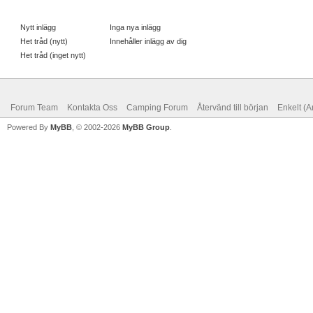
Nytt inlägg
Inga nya inlägg
Het tråd (nytt)
Innehåller inlägg av dig
Het tråd (inget nytt)
Forum Team
Kontakta Oss
Camping Forum
Återvänd till början
Enkelt (A
Powered By
MyBB
, © 2002-2026
MyBB Group
.