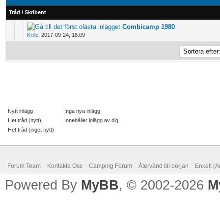
Tråd
/
Skribent
Combicamp 1980
0 Vote(s) - 0 out of 5 in Average
Krille
,
2017-09-24, 18:09
Nytt inlägg
Inga nya inlägg
Het tråd (nytt)
Innehåller inlägg av dig
Het tråd (inget nytt)
Forum Team
Kontakta Oss
Camping Forum
Återvänd till början
Enkelt (A
Powered By
MyBB
, © 2002-2026
M