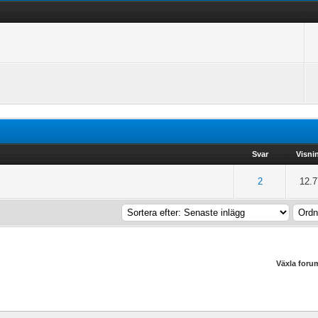
Svar
Visni
of 5 in Average
2
3
4
5
2
12.
Växla foru