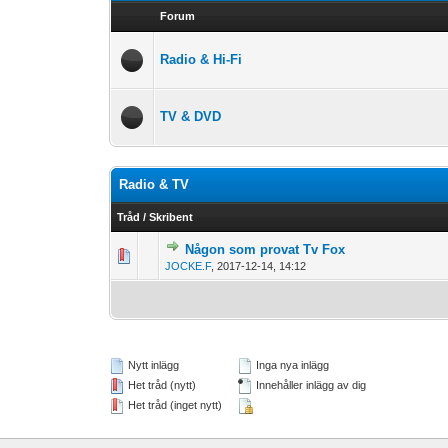
Forum
Radio & Hi-Fi
TV & DVD
Radio & TV
Tråd
/
Skribent
Någon som provat Tv Fox
0 Vote(s) - 0 out 
1
JOCKE.F
,
2017-12-14, 14:12
Nytt inlägg
Inga nya inlägg
Het tråd (nytt)
Innehåller inlägg av dig
Het tråd (inget nytt)