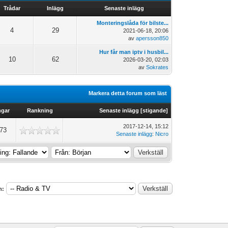
Trådar
Inlägg
Senaste inlägg
Monteringslåda för bilste...
4
29
2021-06-18, 20:06
av
apersson850
Hur får man iptv i husbil...
10
62
2026-03-20, 02:03
av
Sokrates
Markera detta forum som läst
ngar
Rankning
Senaste inlägg
[
stigande
]
2017-12-14, 15:12
773
Senaste inlägg
:
Nicro
m: