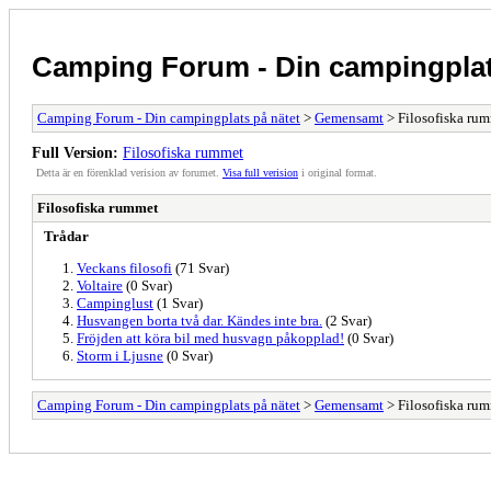
Camping Forum - Din campingplat
Camping Forum - Din campingplats på nätet
>
Gemensamt
> Filosofiska ru
Full Version:
Filosofiska rummet
Detta är en förenklad verision av forumet.
Visa full verision
i original format.
Filosofiska rummet
Trådar
Veckans filosofi
(71 Svar)
Voltaire
(0 Svar)
Campinglust
(1 Svar)
Husvangen borta två dar. Kändes inte bra.
(2 Svar)
Fröjden att köra bil med husvagn påkopplad!
(0 Svar)
Storm i Ljusne
(0 Svar)
Camping Forum - Din campingplats på nätet
>
Gemensamt
> Filosofiska ru