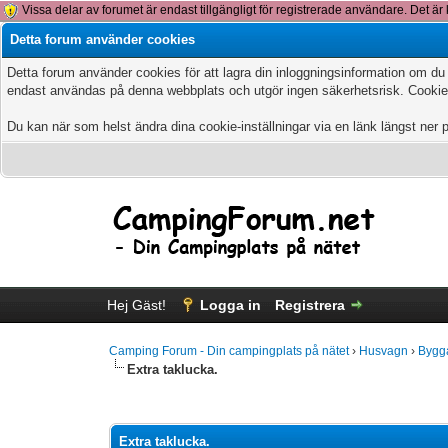
Vissa delar av forumet är endast tillgängligt för registrerade användare. Det är 
Detta forum använder cookies
Detta forum använder cookies för att lagra din inloggningsinformation om du
endast användas på denna webbplats och utgör ingen säkerhetsrisk. Cookies
Du kan när som helst ändra dina cookie-inställningar via en länk längst ner 
Hej Gäst!
Logga in
Registrera
Camping Forum - Din campingplats på nätet
›
Husvagn
›
Bygg
Extra taklucka.
0 Vote(s) - 0 Average
1
2
3
4
5
Extra taklucka.