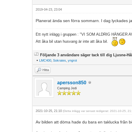
2019-04-23, 23:04
Planerat ända sen förra sommarn. I dag lyckades jag 
Ett nytt inlägg i gruppen : "VI SOM ALDRIG HÄNGER
Att åka bil utan husvang är inte att åka bil.
Följande 3 användare säger tack till dig Ljusne-Hå
•
LMC400
,
Sokrates
,
yngrot
Hitta
apersson850
Camping Jedi
2021-10-25, 21:10
(Detta inlägg var senast redigerat: 2021-10-25, 2
Av bilden att döma hade du bara en taklucka från 