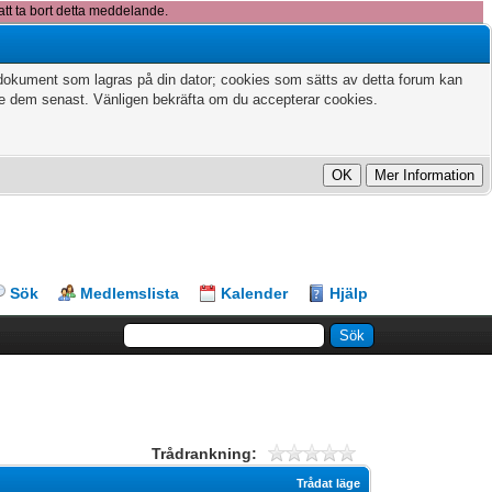
att ta bort detta meddelande.
xtdokument som lagras på din dator; cookies som sätts av detta forum kan
te dem senast. Vänligen bekräfta om du accepterar cookies.
Sök
Medlemslista
Kalender
Hjälp
Trådrankning:
Trådat läge