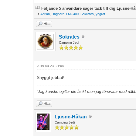
Följande 5 användare säger tack till dig Ljusne-Hå
•
Adrian
,
Hagbard
,
LMC400
,
Sokrates
,
yngrot
Hitta
Sokrates
Camping Jedi
2019-04-23, 21:04
Snyggt jobbat!
”Jag kanske ogillar din åsikt men jag försvarar med näbbar
Hitta
Ljusne-Håkan
Camping Jedi