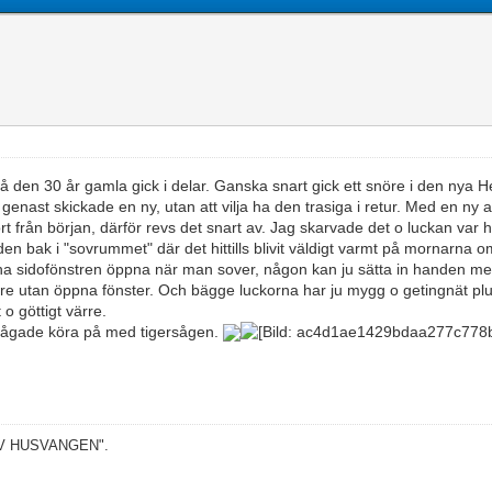
 den 30 år gamla gick i delar. Ganska snart gick ett snöre i den nya H
enast skickade en ny, utan att vilja ha den trasiga i retur. Med en ny at
rt från början, därför revs det snart av. Jag skarvade det o luckan var h
 den bak i "sovrummet" där det hittills blivit väldigt varmt på mornarna 
att ha sidofönstren öppna när man sover, någon kan ju sätta in handen m
tre utan öppna fönster. Och bägge luckorna har ju mygg o getingnät pl
o göttigt värre.
g vågade köra på med tigersågen.
 AV HUSVANGEN".