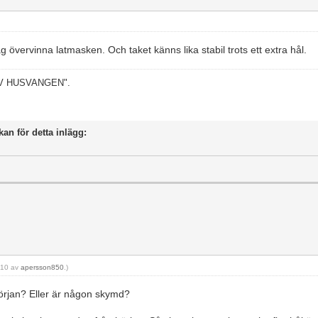
övervinna latmasken. Och taket känns lika stabil trots ett extra hål.
 AV HUSVANGEN".
kan för detta inlägg:
1:10 av
apersson850
.)
början? Eller är någon skymd?