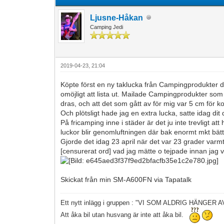
Ljusne-Håkan
Camping Jedi
2019-04-23, 21:04
Köpte först en ny taklucka från Campingprodukter då
omöjligt att lista ut. Mailade Campingprodukter som g
dras, och att det som gått av för mig var 5 cm för ko
Och plötsligt hade jag en extra lucka, satte idag dit
På fricamping inne i städer är det ju inte trevligt 
luckor blir genomluftningen där bak enormt mkt bät
Gjorde det idag 23 april när det var 23 grader varmt 
[censurerat ord] vad jag mätte o tejpade innan ja
Skickat från min SM-A600FN via Tapatalk
Ett nytt inlägg i gruppen : "VI SOM ALDRIG HÄNGER
Att åka bil utan husvang är inte att åka bil.