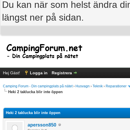
Du kan när som helst ändra din
längst ner på sidan.
Hej Gäst!
Logga in
Registrera
Camping Forum - Din campingplats på nätet
›
Husvagn
›
Teknik
›
Reparationer
Heki 2 taklucka blir inte öppen
age
Heki 2 taklucka blir inte öppen
apersson850