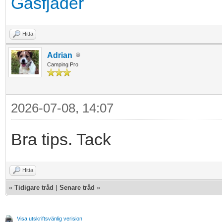
Gasfjäder
Hitta
Adrian
Camping Pro
2026-07-08, 14:07
Bra tips. Tack
Hitta
«
Tidigare tråd
|
Senare tråd
»
Visa utskriftsvänlig verision