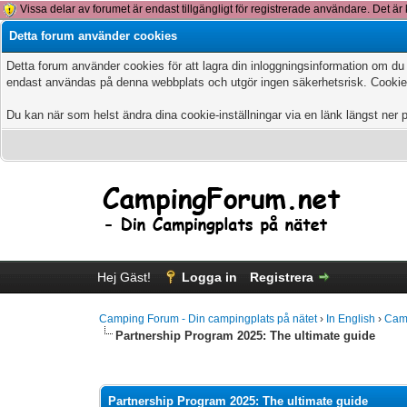
Vissa delar av forumet är endast tillgängligt för registrerade användare. Det är 
Detta forum använder cookies
Detta forum använder cookies för att lagra din inloggningsinformation om du
endast användas på denna webbplats och utgör ingen säkerhetsrisk. Cookies
Du kan när som helst ändra dina cookie-inställningar via en länk längst ner 
Hej Gäst!
Logga in
Registrera
Camping Forum - Din campingplats på nätet
›
In English
›
Cam
Partnership Program 2025: The ultimate guide
0 Vote(s) - 0 Average
1
2
3
4
5
Partnership Program 2025: The ultimate guide