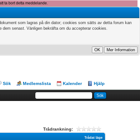
att ta bort detta meddelande.
xtdokument som lagras på din dator; cookies som sätts av detta forum kan
te dem senast. Vänligen bekräfta om du accepterar cookies.
Sök
Medlemslista
Kalender
Hjälp
Trådrankning:
Trådat läge