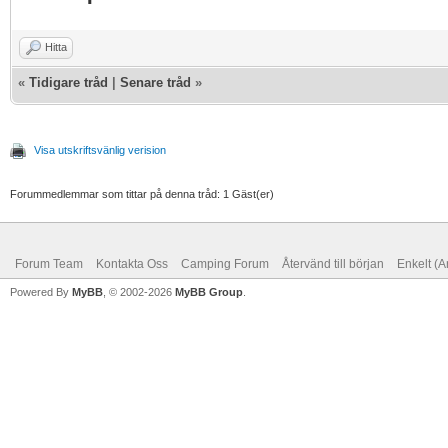
Hitta
«
Tidigare tråd
|
Senare tråd
»
Visa utskriftsvänlig verision
Forummedlemmar som tittar på denna tråd: 1 Gäst(er)
Forum Team
Kontakta Oss
Camping Forum
Återvänd till början
Enkelt (A
Powered By
MyBB
, © 2002-2026
MyBB Group
.