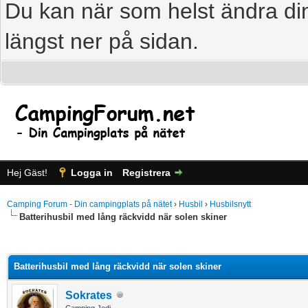
Du kan när som helst ändra din
längst ner på sidan.
Hej Gäst!
Logga in
Registrera
Camping Forum - Din campingplats på nätet
›
Husbil
›
Husbilsnytt
Batterihusbil med lång räckvidd när solen skiner
age
Batterihusbil med lång räckvidd när solen skiner
Sokrates
Camping Jedi