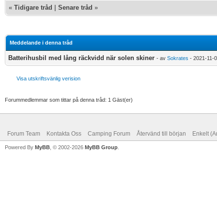
«
Tidigare tråd
|
Senare tråd
»
Meddelande i denna tråd
Batterihusbil med lång räckvidd när solen skiner
- av
Sokrates
- 2021-11-0
Visa utskriftsvänlig verision
Forummedlemmar som tittar på denna tråd: 1 Gäst(er)
Forum Team
Kontakta Oss
Camping Forum
Återvänd till början
Enkelt (A
Powered By
MyBB
, © 2002-2026
MyBB Group
.