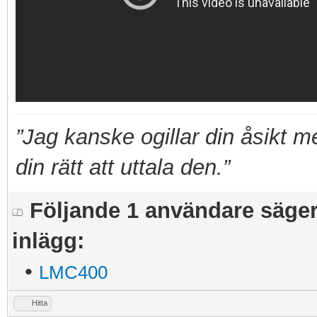
”Jag kanske ogillar din åsikt 
din rätt att uttala den.”
Följande 1 användare säger t
inlägg:
•
LMC400
Hitta