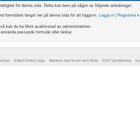
trättighet för denna sida. Detta kan bero på någon av följande anledningar:
änd formuläret längst ner på denna sida för att logga-in.
Logga in
|
Registrera 
r så kan du ha blivit avaktiverad av administratören.
t använda passande formulär eller länkar.
 början
Enkelt (Arkiv) läge
Markera alla forum som lästa
RSS Syndikering
In