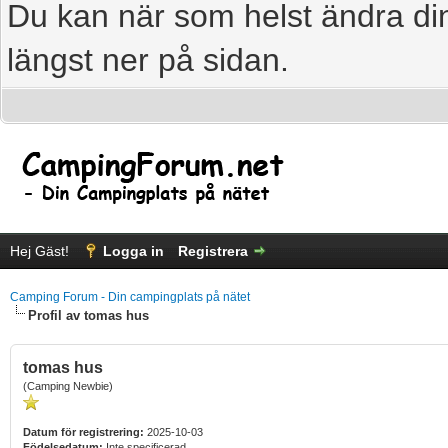
Du kan när som helst ändra din
längst ner på sidan.
Hej Gäst!
Logga in
Registrera
Camping Forum - Din campingplats på nätet
Profil av tomas hus
tomas hus
(Camping Newbie)
Datum för registrering:
2025-10-03
Födelsedatum:
Inte specificerad