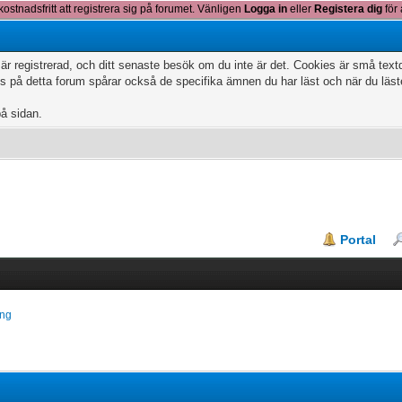
kostnadsfritt att registrera sig på forumet. Vänligen
Logga in
eller
Registera dig
för 
 är registrerad, och ditt senaste besök om du inte är det. Cookies är små te
 på detta forum spårar också de specifika ämnen du har läst och när du läs
på sidan.
Portal
ing