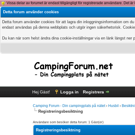
Vissa delar av forumet är endast tillgängligt för registrerade användare. Det är 
Detta forum använder cookies
Detta forum använder cookies för att lagra din inloggningsinformation om du
endast användas på denna webbplats och utgör ingen säkerhetsrisk. Cookies
Du kan när som helst ändra dina cookie-inställningar via en länk längst ner 
Hej Gäst!
Logga in
Registrera
Camping Forum - Din campingplats på nätet
›
Husbil
›
Besiktn
Registreringsbesiktning
Användare som besöker detta forum: 1 Gäst(er)
Registreringsbesiktning