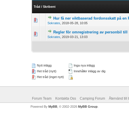
Tråd
/
Skribent
Hur få ner viktbaserad fordonsskatt på en 
0 Vote(s) - 0 out 
1
Sokrates
,
2018-05-28, 10:05
Regler för omregistrering av personbil till l
0 Vote(s) - 0 out 
1
Sokrates
,
2019-03-21, 13:03
Nytt inlägg
Inga nya inlägg
Het tråd (nytt)
Innehåller inlägg av dig
Het tråd (inget nytt)
Forum Team
Kontakta Oss
Camping Forum
Återvänd till
Powered By
MyBB
, © 2002-2026
MyBB Group
.