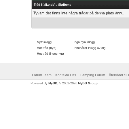
Tråd
[
fallande
]
/
Skribent
Tyvärr, det finns inte några trådar på denna plats ännu.
Nytt inlägg
Inga nya inlägg
Het tråd (nytt)
Innehåller inlägg av dig
Het tråd (inget nytt)
Forum Team
Kontakta Oss
Camping Forum
Återvänd till
Powered By
MyBB
, © 2002-2026
MyBB Group
.