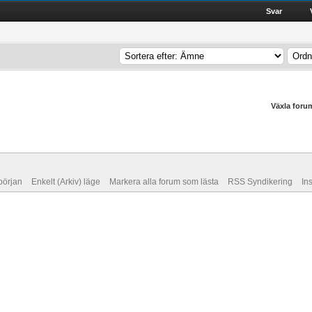
Svar
Växla foru
 början
Enkelt (Arkiv) läge
Markera alla forum som lästa
RSS Syndikering
In