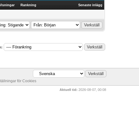
Visningar
Rankning
Senaste inlägg
m:
ställningar för Cookies
Aktuell tid:
2026-08-07, 00:08