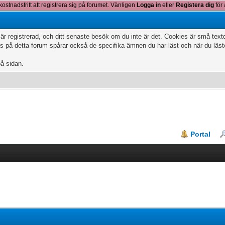
kostnadsfritt att registrera sig på forumet. Vänligen
Logga in
eller
Registera dig
för 
 är registrerad, och ditt senaste besök om du inte är det. Cookies är små te
 på detta forum spårar också de specifika ämnen du har läst och när du läs
på sidan.
Portal
k