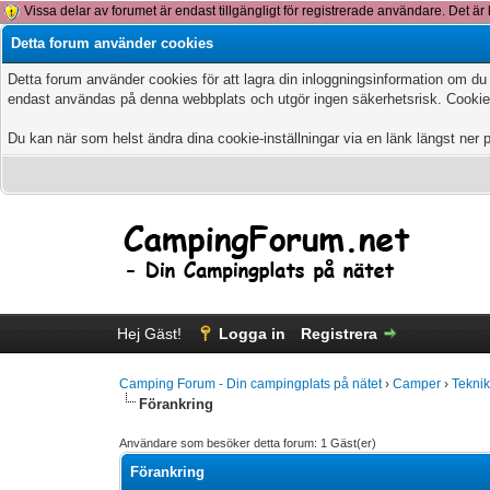
Vissa delar av forumet är endast tillgängligt för registrerade användare. Det är 
Detta forum använder cookies
Detta forum använder cookies för att lagra din inloggningsinformation om du
endast användas på denna webbplats och utgör ingen säkerhetsrisk. Cookies
Du kan när som helst ändra dina cookie-inställningar via en länk längst ner 
Hej Gäst!
Logga in
Registrera
Camping Forum - Din campingplats på nätet
›
Camper
›
Tekni
Förankring
Användare som besöker detta forum: 1 Gäst(er)
Förankring