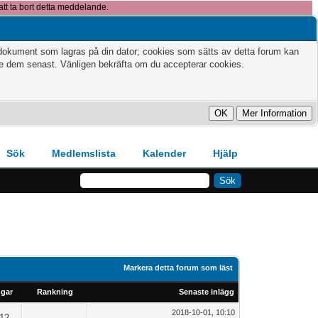
att ta bort detta meddelande.
xtdokument som lagras på din dator; cookies som sätts av detta forum kan
te dem senast. Vänligen bekräfta om du accepterar cookies.
Sök
Medlemslista
Kalender
Hjälp
Markera detta forum som läst
ngar
Rankning
Senaste inlägg
2018-10-01, 10:10
12