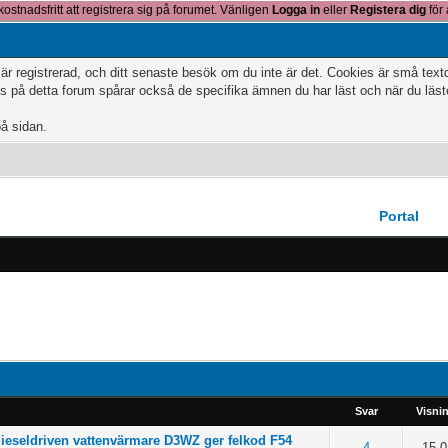
kostnadsfritt att registrera sig på forumet. Vänligen
Logga in
eller
Registera dig
för 
 är registrerad, och ditt senaste besök om du inte är det. Cookies är små te
 på detta forum spårar också de specifika ämnen du har läst och när du läs
på sidan.
Portal
Svar
Visni
ieseldriven vattenvärmare D3WZ ger felkod F54
f 5 in Average
4
15.0