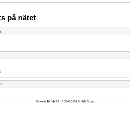
s på nätet
er
)
er
Powered By
MyBB
, © 2002-2026
MyBB Group