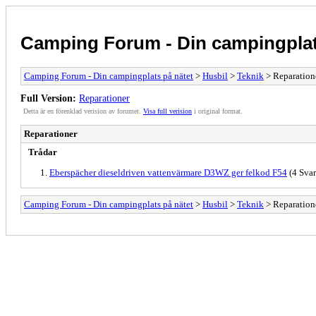
Camping Forum - Din campingplat
Camping Forum - Din campingplats på nätet
>
Husbil
>
Teknik
> Reparation
Full Version:
Reparationer
Detta är en förenklad verision av forumet.
Visa full verision
i original format.
Reparationer
Trådar
Eberspächer dieseldriven vattenvärmare D3WZ ger felkod F54
(4 Svar
Camping Forum - Din campingplats på nätet
>
Husbil
>
Teknik
> Reparation