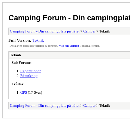
Camping Forum - Din campingplat
Camping Forum - Din campingplats på nätet
>
Camper
> Teknik
Full Version:
Teknik
Detta är en förenklad verision av forumet.
Visa full verision
i original format.
Teknik
Sub Forums:
Reparationer
Förankring
Trådar
GPS
(17 Svar)
Camping Forum - Din campingplats på nätet
>
Camper
> Teknik